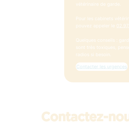
vétérinaire de garde.
Pour les cabinets vétéri
pouvez appeler le
02.97
Quelques conseils : gar
sont très toxiques, pe
radios si besoin.
Contacter les urgences
Contactez-no