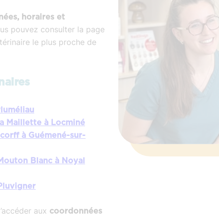
ées, horaires et
ous pouvez consulter la page
térinaire le plus proche de
naires
Pluméliau
la Maillette à Locminé
Scorff à Guémené-sur-
 Mouton Blanc à Noyal
Pluvigner
’accéder aux
coordonnées