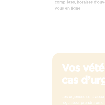
complètes, horaires d’ouv
.
vous en ligne
Vos vété
cas d’ur
Les urgences sont assuré
régulateur prendra en ch