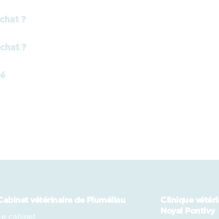
chat ?
 chat ?
mé
Cabinet vétérinaire de Pluméliau
Clinique vétér
Noyal Pontivy
Le cabinet