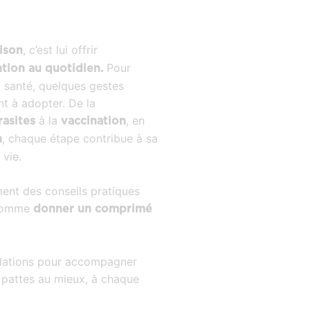
, c’est lui offrir
aison
Pour
ntion au quotidien.
a santé, quelques gestes
nt à adopter. De la
à la
, en
rasites
vaccination
, chaque étape contribue à sa
n
 vie.
nt des conseils pratiques
omme
donner un comprimé
ations pour accompagner
pattes au mieux, à chaque