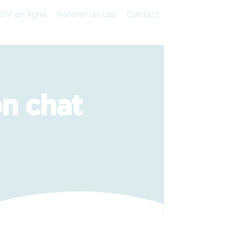
DV en ligne
Référer un cas
Contact
n chat