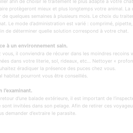
er afin de choisir le traitement le plus adapté à votre chat
naire protègeront mieux et plus longtemps votre animal. La 
er de quelques semaines à plusieurs mois. Le choix du traite
hat. Le mode d’administration est varié : comprimé, pipette
fin de déterminer quelle solution correspond à votre chat.
ce à un environnement sain.
z vous, il conviendra de récurer dans les moindres recoins vo
hées dans votre literie, sol, rideaux, etc… Nettoyer « prof
ouhaitez éradiquer la présence des puces chez vous.
l habitat pourront vous être conseillés.
 l’examinant.
etour d’une balade extérieure, il est important de l’inspecter
 se sont invitées dans son pelage. Afin de retirer ces voyage
ous demander d’extraire le parasite.