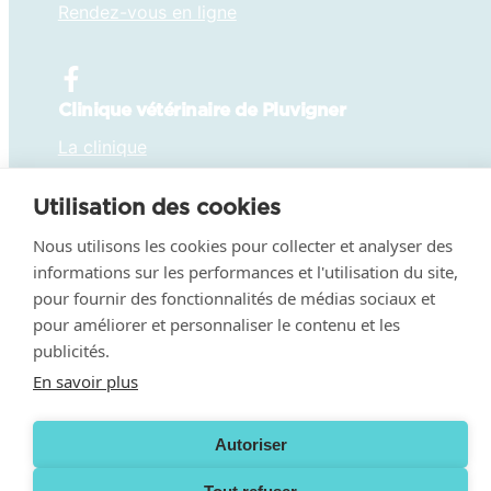
Rendez-vous en ligne
Clinique vétérinaire de Pluvigner
La clinique
Rendez-vous en ligne
Utilisation des cookies
Nous utilisons les cookies pour collecter et analyser des
informations sur les performances et l'utilisation du site,
pour fournir des fonctionnalités de médias sociaux et
Mentions légales
–
Politique de confidentialité
–
pour améliorer et personnaliser le contenu et les
Conditions générales de fonctionnement
– Le Groupe de
publicités.
Santé Animale du Blavet fait partie de la
famille
VetPartners
En savoir plus
Autoriser