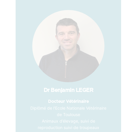
Dr Benjamin LEGER
Docteur Vétérinaire
Diplômé de l’Ecole Nationale Vétérinaire
de Toulouse
Animaux d’élevage, suivi de
reproduction suivi de troupeaux