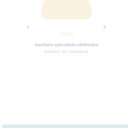
Cindy
rinaire
Auxiliaire spécialisée vétérinaire
Au
e
Animaux de compagnie